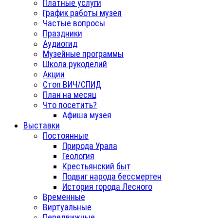
Платные услуги
График работы музея
Частые вопросы
Праздники
Аудиогид
Музейные программы
Школа рукоделий
Акции
Стоп ВИЧ/СПИД
План на месяц
Что посетить?
Афиша музея
Выставки
Постоянные
Природа Урала
Геология
Крестьянский быт
Подвиг народа бессмертен
История города Лесного
Временные
Виртуальные
Передвижные