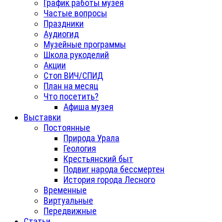
График работы музея
Частые вопросы
Праздники
Аудиогид
Музейные программы
Школа рукоделий
Акции
Стоп ВИЧ/СПИД
План на месяц
Что посетить?
Афиша музея
Выставки
Постоянные
Природа Урала
Геология
Крестьянский быт
Подвиг народа бессмертен
История города Лесного
Временные
Виртуальные
Передвижные
Статьи