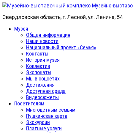
Skip
Музейно-выставо
to
Свердловская область, г. Лесной, ул. Ленина, 54
content
Primary
Музей
Menu
Общая информация
Наши новости
Национальный проект «Семья»
Контакты
История музея
Коллектив
Экспонаты
Мы в соцсетях
Достижения
Доступная среда
Видеосюжеты
Посетителям
Многодетным семьям
Пушкинская карта
Экскурсии
Платные услуги