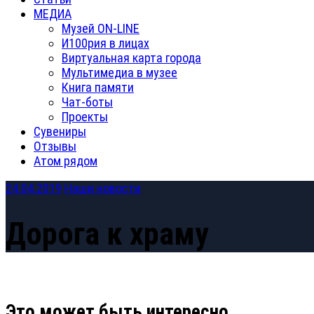
МЕДИА
Музей ON-LINE
И100рия в лицах
Виртуальная карта города
Мультимедиа в музее
Книга памяти
Чат-боты
Проекты
Сувениры
Отзывы
Атом рядом
24.04.2019
Наши новости
Дорога к храму