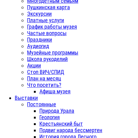
Многодетным семьям
Пушкинская карта
Экскурсии
Платные услуги
График работы музея
Частые вопросы
Праздники
Аудиогид
Музейные программы
Школа рукоделий
Акции
Стоп ВИЧ/СПИД
План на месяц
Что посетить?
Афиша музея
Выставки
Постоянные
Природа Урала
Геология
Крестьянский быт
Подвиг народа бессмертен
История города Лесного