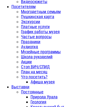
Видеосюжеты
Посетителям
Многодетным семьям
Пушкинская карта
Экскурсии
Платные услуги
График работы музея
Частые вопросы
Праздники
Аудиогид
Музейные программы
Школа рукоделий
Акции
Стоп ВИЧ/СПИД
План на месяц
Что посетить?
Афиша музея
Выставки
Постоянные
Природа Урала
Геология
Крестьянский быт