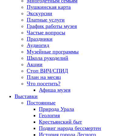
Многодетным семьям
Пушкинская карта
Экскурсии
Платные услуги
График работы музея
Частые вопросы
Праздники
Аудиогид
Музейные программы
Школа рукоделий
Акции
Стоп ВИЧ/СПИД
План на месяц
Что посетить?
Афиша музея
Выставки
Постоянные
Природа Урала
Геология
Крестьянский быт
Подвиг народа бессмертен
История города Лесного