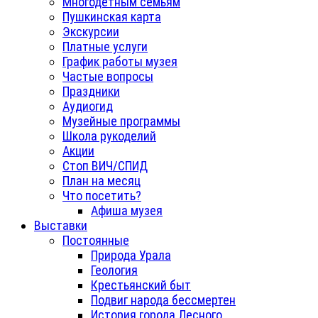
Многодетным семьям
Пушкинская карта
Экскурсии
Платные услуги
График работы музея
Частые вопросы
Праздники
Аудиогид
Музейные программы
Школа рукоделий
Акции
Стоп ВИЧ/СПИД
План на месяц
Что посетить?
Афиша музея
Выставки
Постоянные
Природа Урала
Геология
Крестьянский быт
Подвиг народа бессмертен
История города Лесного