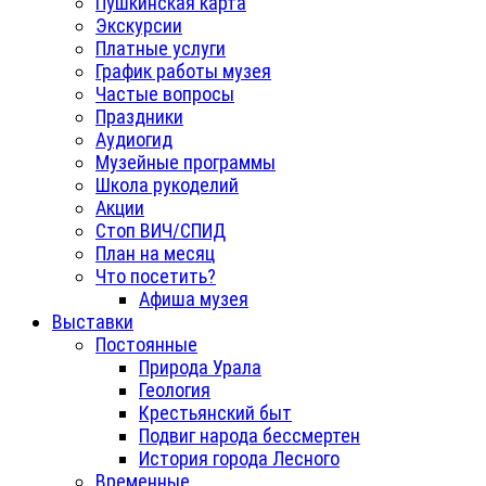
Пушкинская карта
Экскурсии
Платные услуги
График работы музея
Частые вопросы
Праздники
Аудиогид
Музейные программы
Школа рукоделий
Акции
Стоп ВИЧ/СПИД
План на месяц
Что посетить?
Афиша музея
Выставки
Постоянные
Природа Урала
Геология
Крестьянский быт
Подвиг народа бессмертен
История города Лесного
Временные