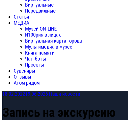
Виртуальные
Передвижные
Статьи
МЕДИА
Музей ON-LINE
И100рия в лицах
Виртуальная карта города
Мультимедиа в музее
Книга памяти
Чат-боты
Проекты
Сувениры
Отзывы
Атом рядом
18.02.2022
19.06.2026
Наши новости
Запись на экскурсию