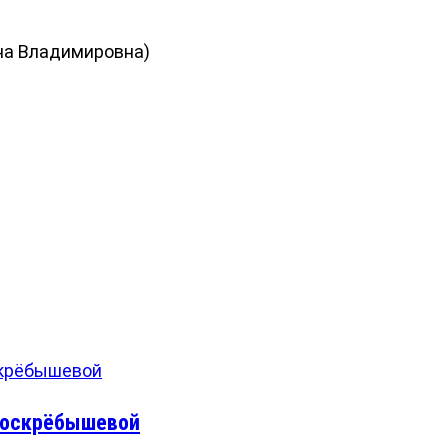
ана Владимировна)
Поскрёбышевой