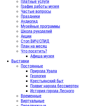
Платные услуги
График работы музея
Частые вопросы
Праздники
Аудиогид
Музейные программы
Школа рукоделий
Акции
Стоп ВИЧ/СПИД
План на месяц
Что посетить?
Афиша музея
Выставки
Постоянные
Природа Урала
Геология
Крестьянский быт
Подвиг народа бессмертен
История города Лесного
Временные
Виртуальные
Передвижные