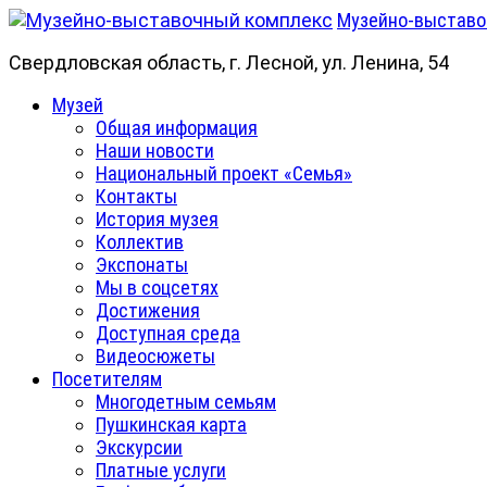
Skip
Музейно-выставо
to
Свердловская область, г. Лесной, ул. Ленина, 54
content
Primary
Музей
Menu
Общая информация
Наши новости
Национальный проект «Семья»
Контакты
История музея
Коллектив
Экспонаты
Мы в соцсетях
Достижения
Доступная среда
Видеосюжеты
Посетителям
Многодетным семьям
Пушкинская карта
Экскурсии
Платные услуги