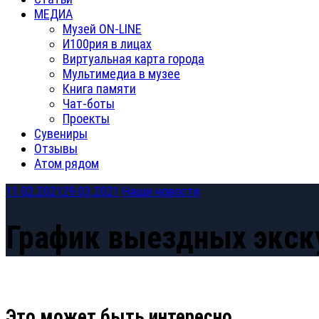
МЕДИА
Музей ON-LINE
И100рия в лицах
Виртуальная карта города
Мультимедиа в музее
Книга памяти
Чат-боты
Проекты
Сувениры
Отзывы
Атом рядом
11.02.2021
29.03.2021
Наши новости
График выездных экску