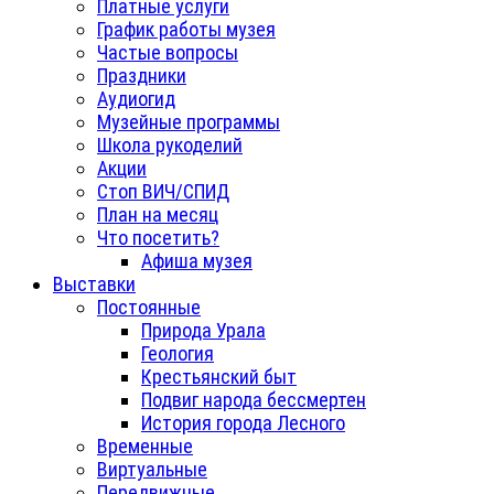
Платные услуги
График работы музея
Частые вопросы
Праздники
Аудиогид
Музейные программы
Школа рукоделий
Акции
Стоп ВИЧ/СПИД
План на месяц
Что посетить?
Афиша музея
Выставки
Постоянные
Природа Урала
Геология
Крестьянский быт
Подвиг народа бессмертен
История города Лесного
Временные
Виртуальные
Передвижные