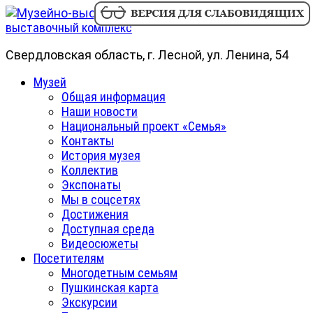
Skip
Музейно-
to
выставочный комплекс
content
Свердловская область, г. Лесной, ул. Ленина, 54
Primary
Музей
Menu
Общая информация
Наши новости
Национальный проект «Семья»
Контакты
История музея
Коллектив
Экспонаты
Мы в соцсетях
Достижения
Доступная среда
Видеосюжеты
Посетителям
Многодетным семьям
Пушкинская карта
Экскурсии