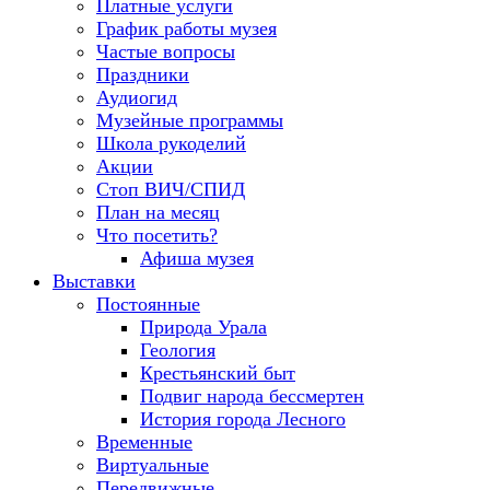
Платные услуги
График работы музея
Частые вопросы
Праздники
Аудиогид
Музейные программы
Школа рукоделий
Акции
Стоп ВИЧ/СПИД
План на месяц
Что посетить?
Афиша музея
Выставки
Постоянные
Природа Урала
Геология
Крестьянский быт
Подвиг народа бессмертен
История города Лесного
Временные
Виртуальные
Передвижные