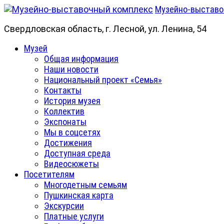
Skip
Музейно-выставо
to
Свердловская область, г. Лесной, ул. Ленина, 54
content
Primary
Музей
Menu
Общая информация
Наши новости
Национальный проект «Семья»
Контакты
История музея
Коллектив
Экспонаты
Мы в соцсетях
Достижения
Доступная среда
Видеосюжеты
Посетителям
Многодетным семьям
Пушкинская карта
Экскурсии
Платные услуги