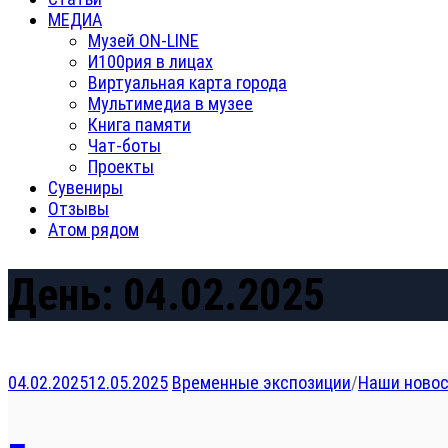
МЕДИА
Музей ON-LINE
И100рия в лицах
Виртуальная карта города
Мультимедиа в музее
Книга памяти
Чат-боты
Проекты
Сувениры
Отзывы
Атом рядом
День:
04.02.2025
04.02.2025
12.05.2025
Временные экспозиции
/
Наши ново