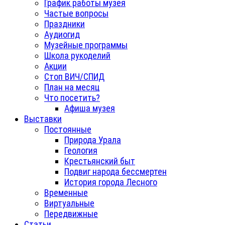
График работы музея
Частые вопросы
Праздники
Аудиогид
Музейные программы
Школа рукоделий
Акции
Стоп ВИЧ/СПИД
План на месяц
Что посетить?
Афиша музея
Выставки
Постоянные
Природа Урала
Геология
Крестьянский быт
Подвиг народа бессмертен
История города Лесного
Временные
Виртуальные
Передвижные
Статьи