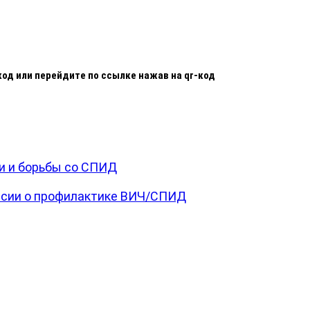
од или перейдите по ссылке нажав на qr-код
и и борьбы со СПИД
ссии о профилактике ВИЧ/СПИД