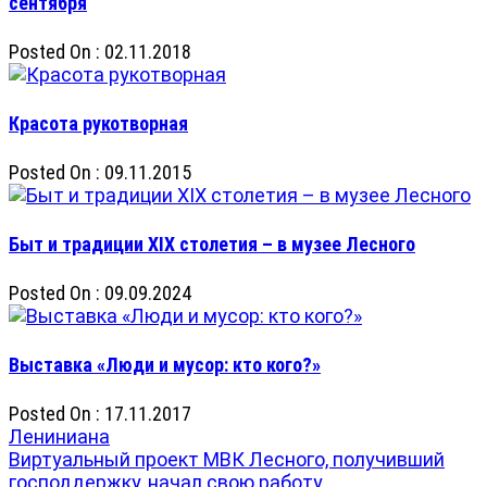
сентября
Posted On : 02.11.2018
Красота рукотворная
Posted On : 09.11.2015
Быт и традиции XIX столетия – в музее Лесного
Posted On : 09.09.2024
Выставка «Люди и мусор: кто кого?»
Posted On : 17.11.2017
Навигация
Previous
Лениниана
post:
Next
Виртуальный проект МВК Лесного, получивший
по
post:
господдержку, начал свою работу