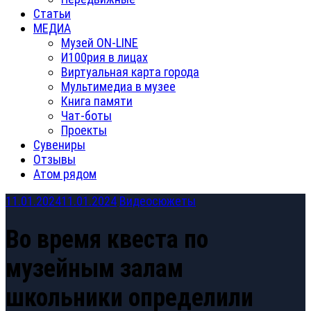
Статьи
МЕДИА
Музей ON-LINE
И100рия в лицах
Виртуальная карта города
Мультимедиа в музее
Книга памяти
Чат-боты
Проекты
Сувениры
Отзывы
Атом рядом
11.01.2024
11.01.2024
Видеосюжеты
Во время квеста по
музейным залам
школьники определили