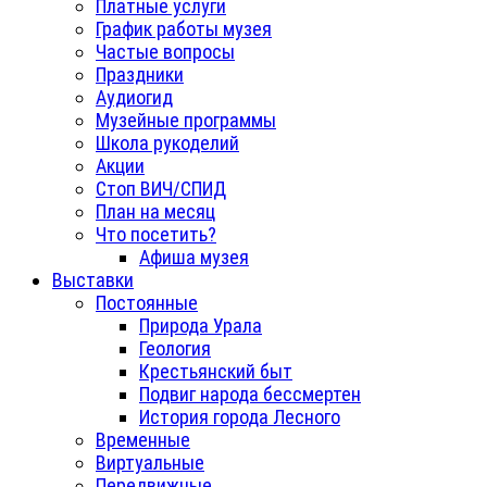
Платные услуги
График работы музея
Частые вопросы
Праздники
Аудиогид
Музейные программы
Школа рукоделий
Акции
Стоп ВИЧ/СПИД
План на месяц
Что посетить?
Афиша музея
Выставки
Постоянные
Природа Урала
Геология
Крестьянский быт
Подвиг народа бессмертен
История города Лесного
Временные
Виртуальные
Передвижные